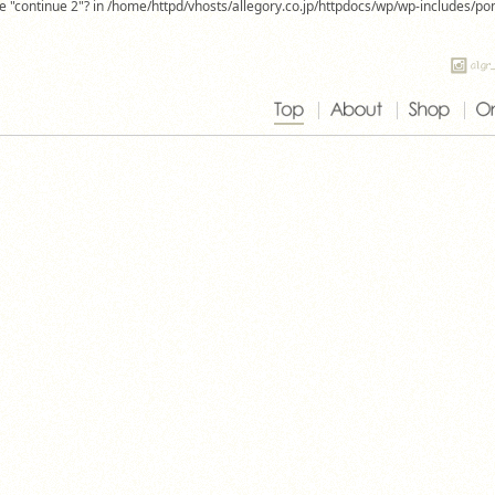
use "continue 2"? in /home/httpd/vhosts/allegory.co.jp/httpdocs/wp/wp-includes/p