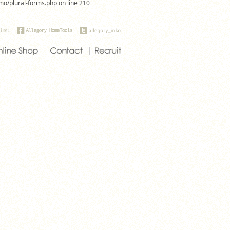
omo/plural-forms.php on line 210