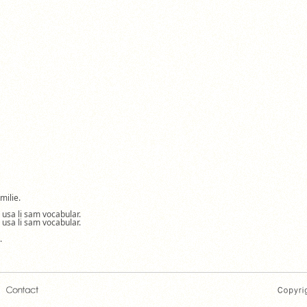
milie.
a usa li sam vocabular.
a usa li sam vocabular.
.