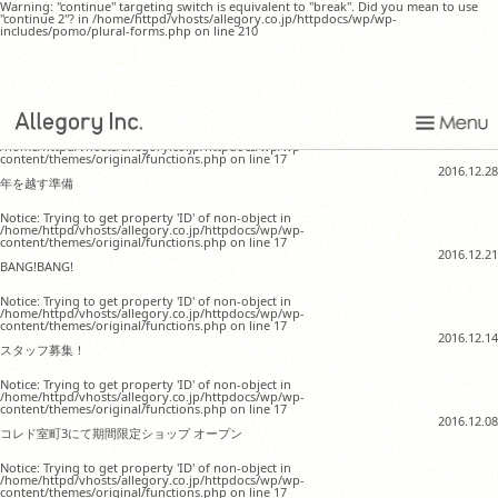
Warning: "continue" targeting switch is equivalent to "break". Did you mean to use
"continue 2"? in /home/httpd/vhosts/allegory.co.jp/httpdocs/wp/wp-
includes/pomo/plural-forms.php on line 210
年末によせて2016
Notice: Trying to get property 'ID' of non-object in
/home/httpd/vhosts/allegory.co.jp/httpdocs/wp/wp-
content/themes/original/functions.php on line 17
2016.12.28
年を越す準備
Notice: Trying to get property 'ID' of non-object in
/home/httpd/vhosts/allegory.co.jp/httpdocs/wp/wp-
content/themes/original/functions.php on line 17
2016.12.21
BANG!BANG!
Notice: Trying to get property 'ID' of non-object in
/home/httpd/vhosts/allegory.co.jp/httpdocs/wp/wp-
content/themes/original/functions.php on line 17
2016.12.14
スタッフ募集！
Notice: Trying to get property 'ID' of non-object in
/home/httpd/vhosts/allegory.co.jp/httpdocs/wp/wp-
content/themes/original/functions.php on line 17
2016.12.08
コレド室町3にて期間限定ショップ オープン
Notice: Trying to get property 'ID' of non-object in
/home/httpd/vhosts/allegory.co.jp/httpdocs/wp/wp-
content/themes/original/functions.php on line 17