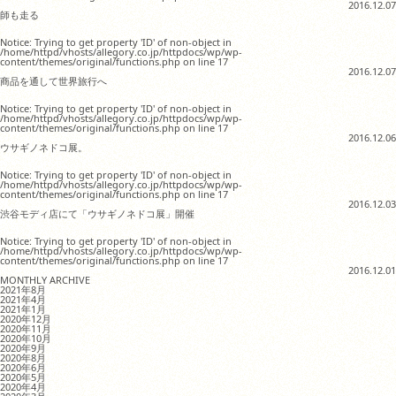
2016.12.07
師も走る
Notice: Trying to get property 'ID' of non-object in
/home/httpd/vhosts/allegory.co.jp/httpdocs/wp/wp-
content/themes/original/functions.php on line 17
2016.12.07
商品を通して世界旅行へ
Notice: Trying to get property 'ID' of non-object in
/home/httpd/vhosts/allegory.co.jp/httpdocs/wp/wp-
content/themes/original/functions.php on line 17
2016.12.06
ウサギノネドコ展。
Notice: Trying to get property 'ID' of non-object in
/home/httpd/vhosts/allegory.co.jp/httpdocs/wp/wp-
content/themes/original/functions.php on line 17
2016.12.03
渋谷モディ店にて「ウサギノネドコ展」開催
Notice: Trying to get property 'ID' of non-object in
/home/httpd/vhosts/allegory.co.jp/httpdocs/wp/wp-
content/themes/original/functions.php on line 17
2016.12.01
MONTHLY ARCHIVE
2021年8月
2021年4月
2021年1月
2020年12月
2020年11月
2020年10月
2020年9月
2020年8月
2020年6月
2020年5月
2020年4月