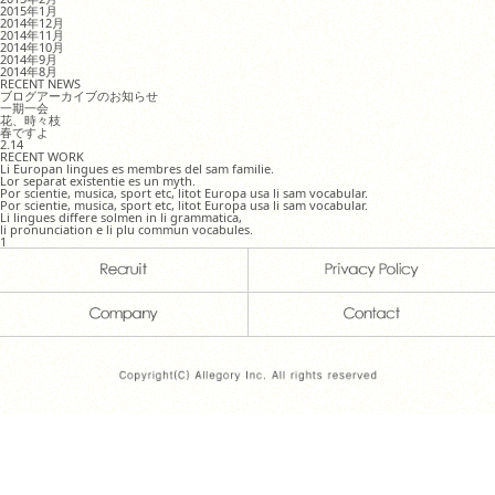
2015年1月
2014年12月
2014年11月
2014年10月
2014年9月
2014年8月
RECENT NEWS
ブログアーカイブのお知らせ
一期一会
花、時々枝
春ですよ
2.14
RECENT WORK
Li Europan lingues es membres del sam familie.
Lor separat existentie es un myth.
Por scientie, musica, sport etc, litot Europa usa li sam vocabular.
Por scientie, musica, sport etc, litot Europa usa li sam vocabular.
Li lingues differe solmen in li grammatica,
li pronunciation e li plu commun vocabules.
1