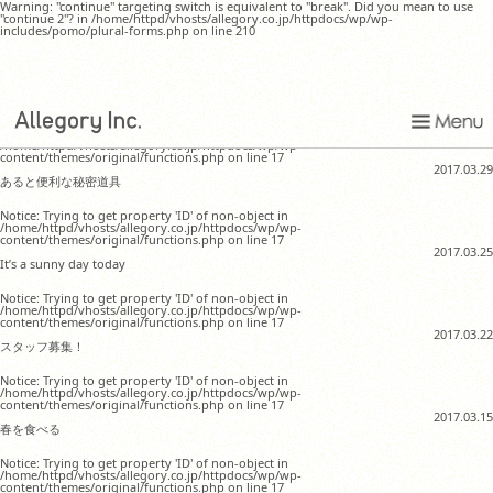
Warning: "continue" targeting switch is equivalent to "break". Did you mean to use
"continue 2"? in /home/httpd/vhosts/allegory.co.jp/httpdocs/wp/wp-
includes/pomo/plural-forms.php on line 210
3月29日のAllegory
Notice: Trying to get property 'ID' of non-object in
/home/httpd/vhosts/allegory.co.jp/httpdocs/wp/wp-
content/themes/original/functions.php on line 17
2017.03.29
あると便利な秘密道具
Notice: Trying to get property 'ID' of non-object in
/home/httpd/vhosts/allegory.co.jp/httpdocs/wp/wp-
content/themes/original/functions.php on line 17
2017.03.25
It’s a sunny day today
Notice: Trying to get property 'ID' of non-object in
/home/httpd/vhosts/allegory.co.jp/httpdocs/wp/wp-
content/themes/original/functions.php on line 17
2017.03.22
スタッフ募集！
Notice: Trying to get property 'ID' of non-object in
/home/httpd/vhosts/allegory.co.jp/httpdocs/wp/wp-
content/themes/original/functions.php on line 17
2017.03.15
春を食べる
Notice: Trying to get property 'ID' of non-object in
/home/httpd/vhosts/allegory.co.jp/httpdocs/wp/wp-
content/themes/original/functions.php on line 17