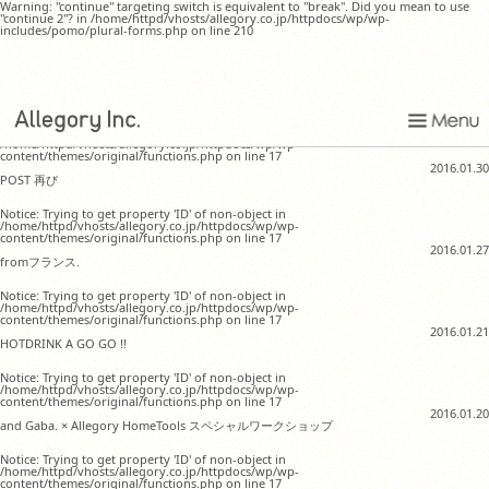
Warning: "continue" targeting switch is equivalent to "break". Did you mean to use
"continue 2"? in /home/httpd/vhosts/allegory.co.jp/httpdocs/wp/wp-
includes/pomo/plural-forms.php on line 210
4TH-MARKET新商品ご案内
Notice: Trying to get property 'ID' of non-object in
/home/httpd/vhosts/allegory.co.jp/httpdocs/wp/wp-
content/themes/original/functions.php on line 17
2016.01.30
POST 再び
Notice: Trying to get property 'ID' of non-object in
/home/httpd/vhosts/allegory.co.jp/httpdocs/wp/wp-
content/themes/original/functions.php on line 17
2016.01.27
fromフランス.
Notice: Trying to get property 'ID' of non-object in
/home/httpd/vhosts/allegory.co.jp/httpdocs/wp/wp-
content/themes/original/functions.php on line 17
2016.01.21
HOTDRINK A GO GO !!
Notice: Trying to get property 'ID' of non-object in
/home/httpd/vhosts/allegory.co.jp/httpdocs/wp/wp-
content/themes/original/functions.php on line 17
2016.01.20
and Gaba. × Allegory HomeTools スペシャルワークショップ
Notice: Trying to get property 'ID' of non-object in
/home/httpd/vhosts/allegory.co.jp/httpdocs/wp/wp-
content/themes/original/functions.php on line 17