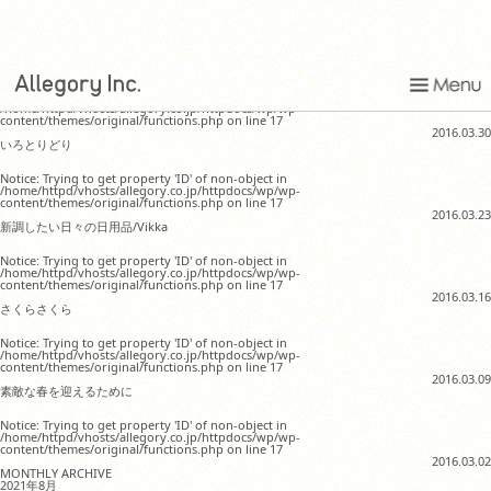
THE PARK・ING GINZAへ行ってみた
Notice: Trying to get property 'ID' of non-object in
/home/httpd/vhosts/allegory.co.jp/httpdocs/wp/wp-
content/themes/original/functions.php on line 17
2016.03.30
いろとりどり
Notice: Trying to get property 'ID' of non-object in
/home/httpd/vhosts/allegory.co.jp/httpdocs/wp/wp-
content/themes/original/functions.php on line 17
2016.03.23
新調したい日々の日用品/Vikka
Notice: Trying to get property 'ID' of non-object in
/home/httpd/vhosts/allegory.co.jp/httpdocs/wp/wp-
content/themes/original/functions.php on line 17
2016.03.16
さくらさくら
Notice: Trying to get property 'ID' of non-object in
/home/httpd/vhosts/allegory.co.jp/httpdocs/wp/wp-
content/themes/original/functions.php on line 17
2016.03.09
素敵な春を迎えるために
Notice: Trying to get property 'ID' of non-object in
/home/httpd/vhosts/allegory.co.jp/httpdocs/wp/wp-
content/themes/original/functions.php on line 17
2016.03.02
MONTHLY ARCHIVE
2021年8月