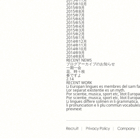
2015年11月
2015年10月
2015年9月
2015年8月
2015年7月
2015年6月
2015年5月
2015年4月
2015年3月
2015年2月
2015年1月
2014年12月
2014年11月
2014年10月
2014年9月
2014年8月
RECENT NEWS
ブログアーカイブのお知らせ
一期一会
花、時々枝
春ですよ
2.14
RECENT WORK
Li Europan lingues es membres del sam fa
Lor separat existentie es un myth.
Por scientie, musica, sport etc, litot Europ
Por scientie, musica, sport etc, litot Europ
Li lingues differe solmen in li grammatica,
li pronunciation e li plu commun vocabules
prev
next