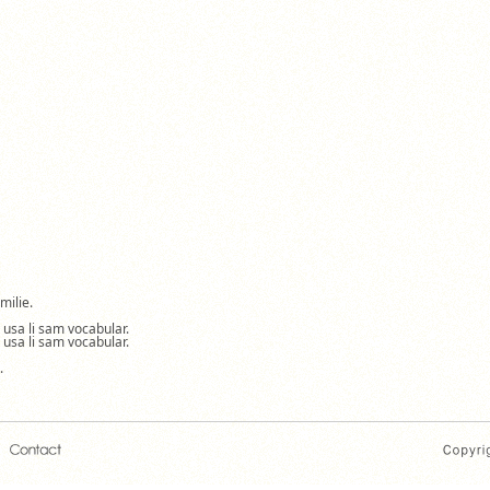
milie.
a usa li sam vocabular.
a usa li sam vocabular.
.