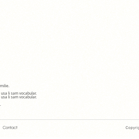
milie.
a usa li sam vocabular.
a usa li sam vocabular.
.