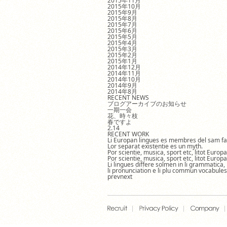
2015年11月
2015年10月
2015年9月
2015年8月
2015年7月
2015年6月
2015年5月
2015年4月
2015年3月
2015年2月
2015年1月
2014年12月
2014年11月
2014年10月
2014年9月
2014年8月
RECENT NEWS
ブログアーカイブのお知らせ
一期一会
花、時々枝
春ですよ
2.14
RECENT WORK
Li Europan lingues es membres del sam fa
Lor separat existentie es un myth.
Por scientie, musica, sport etc, litot Europ
Por scientie, musica, sport etc, litot Europ
Li lingues differe solmen in li grammatica,
li pronunciation e li plu commun vocabules
prev
next