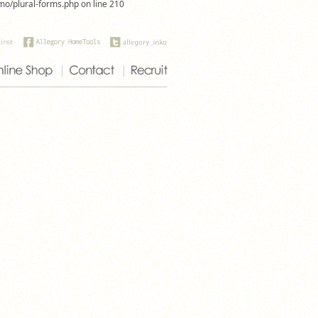
omo/plural-forms.php on line 210