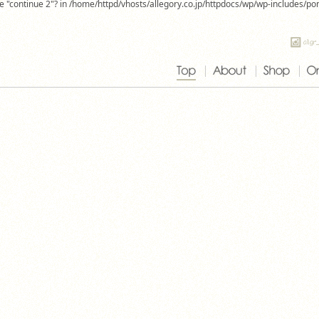
use "continue 2"? in /home/httpd/vhosts/allegory.co.jp/httpdocs/wp/wp-includes/p