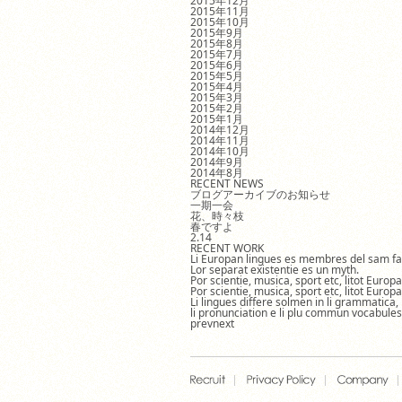
2015年12月
2015年11月
2015年10月
2015年9月
2015年8月
2015年7月
2015年6月
2015年5月
2015年4月
2015年3月
2015年2月
2015年1月
2014年12月
2014年11月
2014年10月
2014年9月
2014年8月
RECENT NEWS
ブログアーカイブのお知らせ
一期一会
花、時々枝
春ですよ
2.14
RECENT WORK
Li Europan lingues es membres del sam fa
Lor separat existentie es un myth.
Por scientie, musica, sport etc, litot Europ
Por scientie, musica, sport etc, litot Europ
Li lingues differe solmen in li grammatica,
li pronunciation e li plu commun vocabules
prev
next