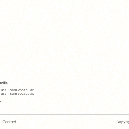
milie.
a usa li sam vocabular.
a usa li sam vocabular.
.