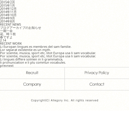
2015年2月
2015年1月
2014年12月
2014年11月
2014年10月
2014年9月
2014年8月
RECENT NEWS
ブログアーカイブのお知らせ
一期一会
花、時々枝
春ですよ
2.14
RECENT WORK
Li Europan lingues es membres del sam familie.
Lor separat existentie es un myth.
Por scientie, musica, sport etc, litot Europa usa li sam vocabular.
Por scientie, musica, sport etc, litot Europa usa li sam vocabular.
Li lingues differe solmen in li grammatica,
li pronunciation e li plu commun vocabules.
prev
next