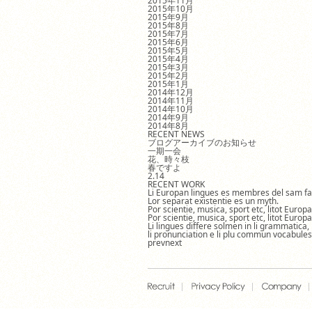
2015年11月
2015年10月
2015年9月
2015年8月
2015年7月
2015年6月
2015年5月
2015年4月
2015年3月
2015年2月
2015年1月
2014年12月
2014年11月
2014年10月
2014年9月
2014年8月
RECENT NEWS
ブログアーカイブのお知らせ
一期一会
花、時々枝
春ですよ
2.14
RECENT WORK
Li Europan lingues es membres del sam fa
Lor separat existentie es un myth.
Por scientie, musica, sport etc, litot Europ
Por scientie, musica, sport etc, litot Europ
Li lingues differe solmen in li grammatica,
li pronunciation e li plu commun vocabules
prev
next