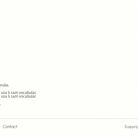
milie.
a usa li sam vocabular.
a usa li sam vocabular.
.