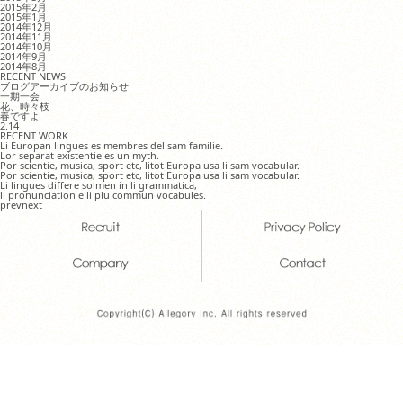
2015年2月
2015年1月
2014年12月
2014年11月
2014年10月
2014年9月
2014年8月
RECENT NEWS
ブログアーカイブのお知らせ
一期一会
花、時々枝
春ですよ
2.14
RECENT WORK
Li Europan lingues es membres del sam familie.
Lor separat existentie es un myth.
Por scientie, musica, sport etc, litot Europa usa li sam vocabular.
Por scientie, musica, sport etc, litot Europa usa li sam vocabular.
Li lingues differe solmen in li grammatica,
li pronunciation e li plu commun vocabules.
prev
next