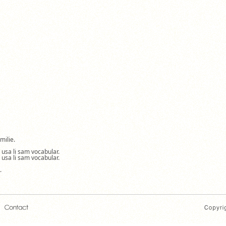
milie.
a usa li sam vocabular.
a usa li sam vocabular.
.