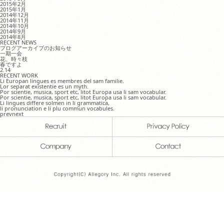
2015年2月
2015年1月
2014年12月
2014年11月
2014年10月
2014年9月
2014年8月
RECENT NEWS
ブログアーカイブのお知らせ
一期一会
花、時々枝
春ですよ
2.14
RECENT WORK
Li Europan lingues es membres del sam familie.
Lor separat existentie es un myth.
Por scientie, musica, sport etc, litot Europa usa li sam vocabular.
Por scientie, musica, sport etc, litot Europa usa li sam vocabular.
Li lingues differe solmen in li grammatica,
li pronunciation e li plu commun vocabules.
prev
next