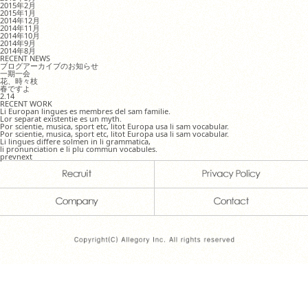
2015年2月
2015年1月
2014年12月
2014年11月
2014年10月
2014年9月
2014年8月
RECENT NEWS
ブログアーカイブのお知らせ
一期一会
花、時々枝
春ですよ
2.14
RECENT WORK
Li Europan lingues es membres del sam familie.
Lor separat existentie es un myth.
Por scientie, musica, sport etc, litot Europa usa li sam vocabular.
Por scientie, musica, sport etc, litot Europa usa li sam vocabular.
Li lingues differe solmen in li grammatica,
li pronunciation e li plu commun vocabules.
prev
next