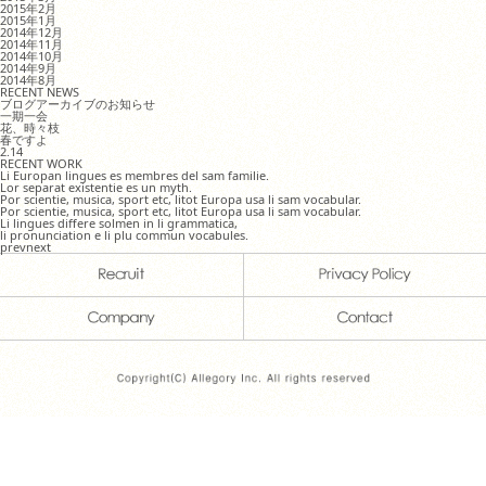
2015年2月
2015年1月
2014年12月
2014年11月
2014年10月
2014年9月
2014年8月
RECENT NEWS
ブログアーカイブのお知らせ
一期一会
花、時々枝
春ですよ
2.14
RECENT WORK
Li Europan lingues es membres del sam familie.
Lor separat existentie es un myth.
Por scientie, musica, sport etc, litot Europa usa li sam vocabular.
Por scientie, musica, sport etc, litot Europa usa li sam vocabular.
Li lingues differe solmen in li grammatica,
li pronunciation e li plu commun vocabules.
prev
next