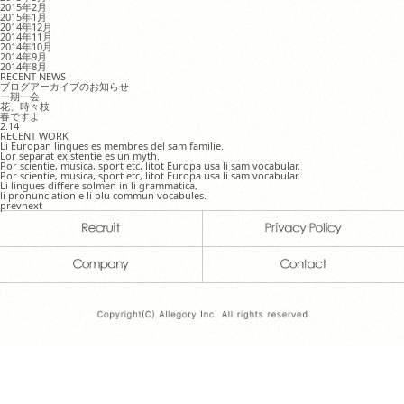
2015年2月
2015年1月
2014年12月
2014年11月
2014年10月
2014年9月
2014年8月
RECENT NEWS
ブログアーカイブのお知らせ
一期一会
花、時々枝
春ですよ
2.14
RECENT WORK
Li Europan lingues es membres del sam familie.
Lor separat existentie es un myth.
Por scientie, musica, sport etc, litot Europa usa li sam vocabular.
Por scientie, musica, sport etc, litot Europa usa li sam vocabular.
Li lingues differe solmen in li grammatica,
li pronunciation e li plu commun vocabules.
prev
next