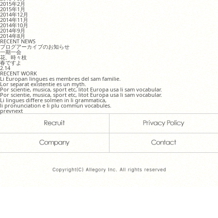
2015年2月
2015年1月
2014年12月
2014年11月
2014年10月
2014年9月
2014年8月
RECENT NEWS
ブログアーカイブのお知らせ
一期一会
花、時々枝
春ですよ
2.14
RECENT WORK
Li Europan lingues es membres del sam familie.
Lor separat existentie es un myth.
Por scientie, musica, sport etc, litot Europa usa li sam vocabular.
Por scientie, musica, sport etc, litot Europa usa li sam vocabular.
Li lingues differe solmen in li grammatica,
li pronunciation e li plu commun vocabules.
prev
next