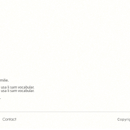
milie.
a usa li sam vocabular.
a usa li sam vocabular.
.