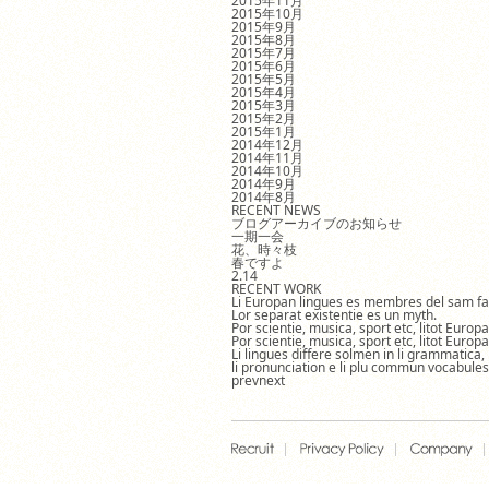
2015年11月
2015年10月
2015年9月
2015年8月
2015年7月
2015年6月
2015年5月
2015年4月
2015年3月
2015年2月
2015年1月
2014年12月
2014年11月
2014年10月
2014年9月
2014年8月
RECENT NEWS
ブログアーカイブのお知らせ
一期一会
花、時々枝
春ですよ
2.14
RECENT WORK
Li Europan lingues es membres del sam fa
Lor separat existentie es un myth.
Por scientie, musica, sport etc, litot Europ
Por scientie, musica, sport etc, litot Europ
Li lingues differe solmen in li grammatica,
li pronunciation e li plu commun vocabules
prev
next