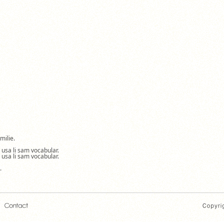
milie.
a usa li sam vocabular.
a usa li sam vocabular.
.