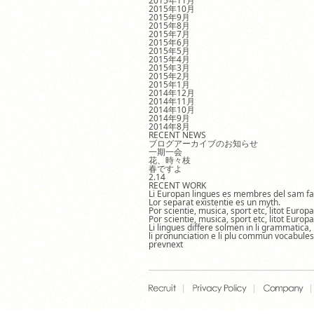
2015年11月
2015年10月
2015年9月
2015年8月
2015年7月
2015年6月
2015年5月
2015年4月
2015年3月
2015年2月
2015年1月
2014年12月
2014年11月
2014年10月
2014年9月
2014年8月
RECENT NEWS
ブログアーカイブのお知らせ
一期一会
花、時々枝
春ですよ
2.14
RECENT WORK
Li Europan lingues es membres del sam fa
Lor separat existentie es un myth.
Por scientie, musica, sport etc, litot Europ
Por scientie, musica, sport etc, litot Europ
Li lingues differe solmen in li grammatica,
li pronunciation e li plu commun vocabules
prev
next