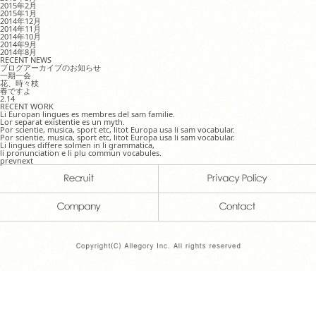
2015年2月
2015年1月
2014年12月
2014年11月
2014年10月
2014年9月
2014年8月
RECENT NEWS
ブログアーカイブのお知らせ
一期一会
花、時々枝
春ですよ
2.14
RECENT WORK
Li Europan lingues es membres del sam familie.
Lor separat existentie es un myth.
Por scientie, musica, sport etc, litot Europa usa li sam vocabular.
Por scientie, musica, sport etc, litot Europa usa li sam vocabular.
Li lingues differe solmen in li grammatica,
li pronunciation e li plu commun vocabules.
prev
next