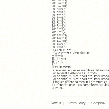
2015年12月
2015年11月
2015年10月
2015年9月
2015年8月
2015年7月
2015年6月
2015年5月
2015年4月
2015年3月
2015年2月
2015年1月
2014年12月
2014年11月
2014年10月
2014年9月
2014年8月
RECENT NEWS
ブログアーカイブのお知らせ
一期一会
花、時々枝
春ですよ
2.14
RECENT WORK
Li Europan lingues es membres del sam fa
Lor separat existentie es un myth.
Por scientie, musica, sport etc, litot Europ
Por scientie, musica, sport etc, litot Europ
Li lingues differe solmen in li grammatica,
li pronunciation e li plu commun vocabules
prev
next