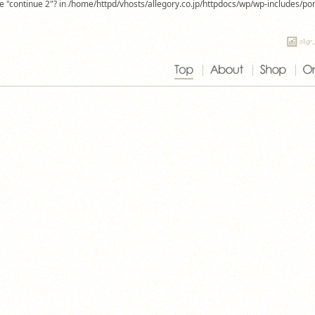
use "continue 2"? in /home/httpd/vhosts/allegory.co.jp/httpdocs/wp/wp-includes/p