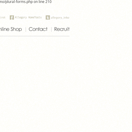
omo/plural-forms.php on line 210