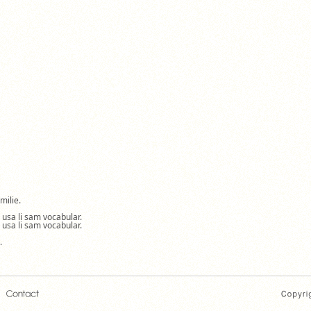
milie.
a usa li sam vocabular.
a usa li sam vocabular.
.